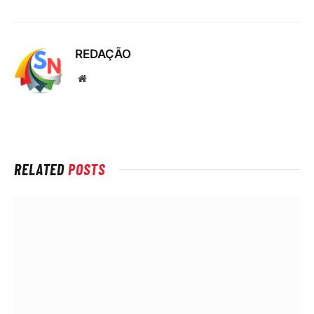
REDAÇÃO
Local
na
rede
Internet
RELATED
POSTS