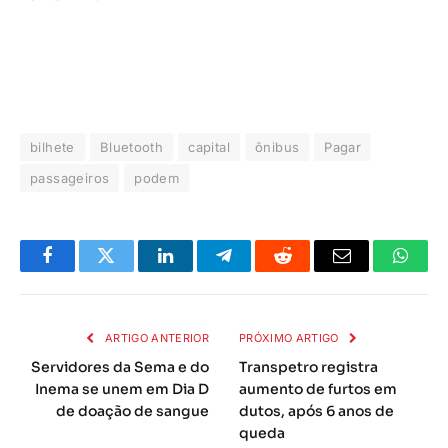
bilhete
Bluetooth
capital
ônibus
Pagar
passageiros
podem
Facebook
Twitter
LinkedIn
Telegrama
Reddit
E-
Whats
mail
ARTIGO ANTERIOR
PRÓXIMO ARTIGO
Servidores da Sema e do
Transpetro registra
Inema se unem em Dia D
aumento de furtos em
de doação de sangue
dutos, após 6 anos de
queda