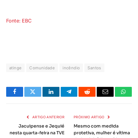
Fonte: EBC
atinge
Comunidade
incêndio
Santos
Facebook
Twitter
LinkedIn
Telegrama
Reddit
E-
Whats
mail
ARTIGO ANTERIOR
PRÓXIMO ARTIGO
Jacuipense e Jequié
Mesmo com medida
nesta quarta-feira na TVE
protetiva, mulher é vítima