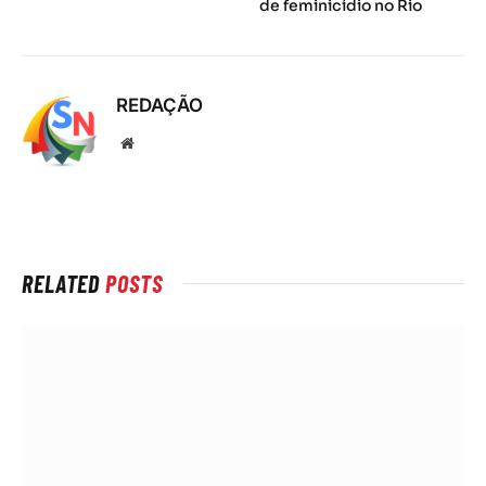
de feminicídio no Rio
REDAÇÃO
Local
na
rede
Internet
RELATED
POSTS