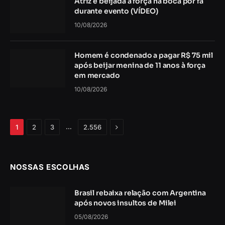
Atriz é beijada à força na boca por fã
durante evento (VÍDEO)
10/08/2026
Homem é condenado a pagar R$ 75 mil
após beijar menina de 11 anos à força
em mercado
10/08/2026
Próximo
…
1
2
3
2.556
NOSSAS ESCOLHAS
Brasil rebaixa relação com Argentina
após novos insultos de Milei
05/08/2026