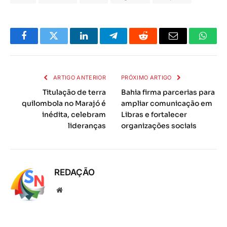
Facebook
Twitter
LinkedIn
Telegrama
Reddit
E-
Whats
mail
ARTIGO ANTERIOR
PRÓXIMO ARTIGO
Titulação de terra
Bahia firma parcerias para
quilombola no Marajó é
ampliar comunicação em
inédita, celebram
Libras e fortalecer
lideranças
organizações sociais
REDAÇÃO
Local
na
rede
Internet