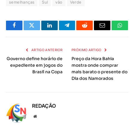
semelhanças
Sul
vão
Verde
Facebook
Twitter
LinkedIn
Telegrama
Reddit
E-
Whats
mail
ARTIGO ANTERIOR
PRÓXIMO ARTIGO
Governo define horário de
Preço da Hora Bahia
expediente em jogos do
mostra onde comprar
Brasil na Copa
mais barato o presente do
Dia dos Namorados
REDAÇÃO
Local
na
rede
Internet