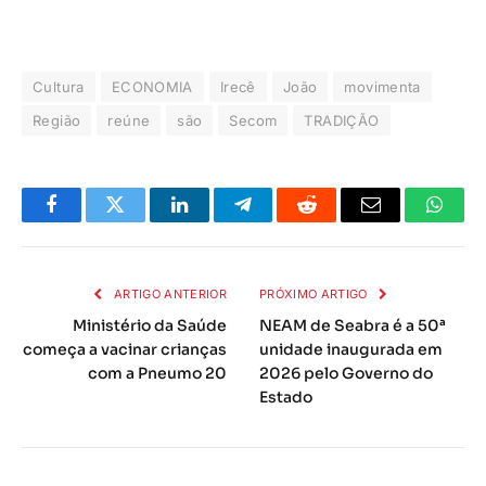
Cultura
ECONOMIA
Irecê
João
movimenta
Região
reúne
são
Secom
TRADIÇÃO
Facebook
Twitter
LinkedIn
Telegrama
Reddit
E-
Whats
mail
ARTIGO ANTERIOR
PRÓXIMO ARTIGO
Ministério da Saúde
NEAM de Seabra é a 50ª
começa a vacinar crianças
unidade inaugurada em
com a Pneumo 20
2026 pelo Governo do
Estado