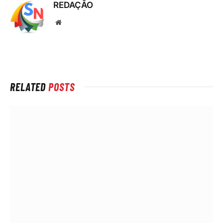
REDAÇÃO
Local
na
rede
Internet
RELATED
POSTS