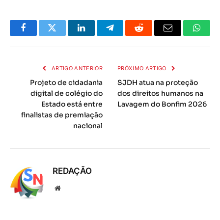
Facebook
Twitter
LinkedIn
Telegrama
Reddit
E-
Whats
mail
ARTIGO ANTERIOR
PRÓXIMO ARTIGO
Projeto de cidadania
SJDH atua na proteção
digital de colégio do
dos direitos humanos na
Estado está entre
Lavagem do Bonfim 2026
finalistas de premiação
nacional
REDAÇÃO
Local
na
rede
Internet