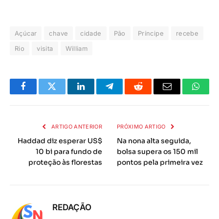
Açúcar
chave
cidade
Pão
Príncipe
recebe
Rio
visita
William
Facebook
Twitter
LinkedIn
Telegrama
Reddit
E-
Whats
mail
ARTIGO ANTERIOR
PRÓXIMO ARTIGO
Haddad diz esperar US$
Na nona alta seguida,
10 bi para fundo de
bolsa supera os 150 mil
proteção às florestas
pontos pela primeira vez
REDAÇÃO