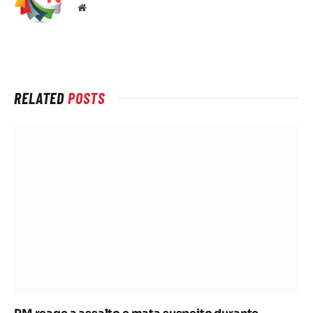
Local
na
rede
Internet
RELATED
POSTS