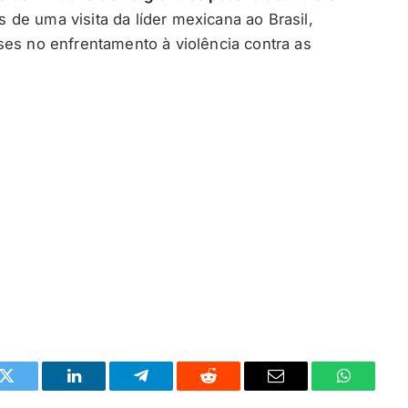
de uma visita da líder mexicana ao Brasil,
ses no enfrentamento à violência contra as
k
Twitter
LinkedIn
Telegrama
Reddit
E-
Whatsapp