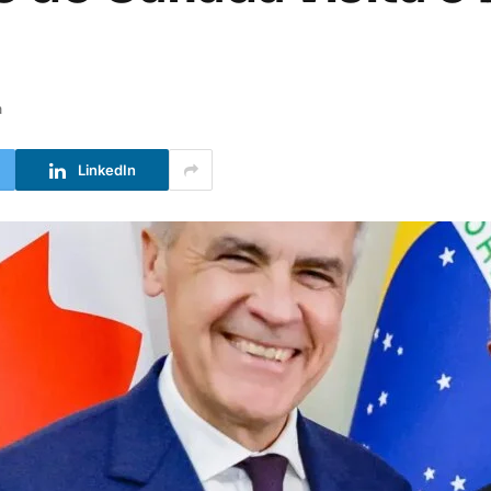
a
LinkedIn