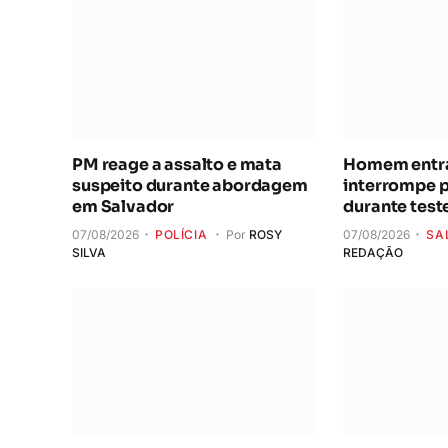
PM reage a assalto e mata
Homem entra 
suspeito durante abordagem
interrompe 
em Salvador
durante test
07/08/2026
POLÍCIA
Por
ROSY
07/08/2026
SA
SILVA
REDAÇÃO