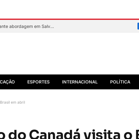
PM reage a assalto e mata suspeito durante abordagem em Salvador
CAÇÃO
ESPORTES
INTERNACIONAL
POLÍTICA
Brasil em abril
 do Canadá visita o 