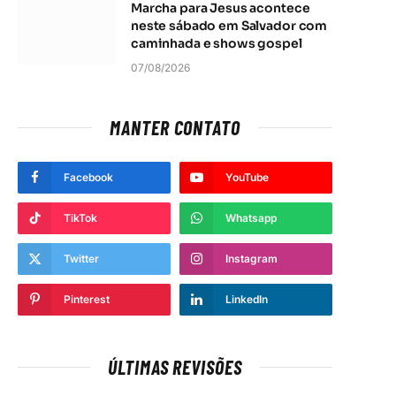
Marcha para Jesus acontece
neste sábado em Salvador com
caminhada e shows gospel
07/08/2026
MANTER CONTATO
Facebook
YouTube
TikTok
Whatsapp
t
Twitter
Instagram
Pinterest
LinkedIn
ÚLTIMAS REVISÕES