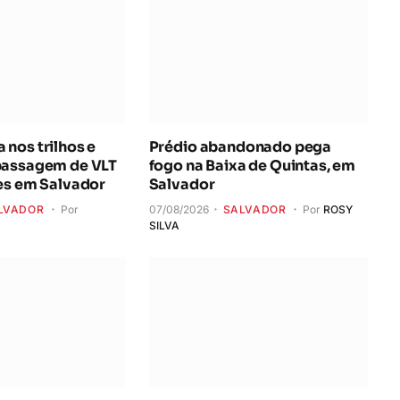
nos trilhos e
Prédio abandonado pega
passagem de VLT
fogo na Baixa de Quintas, em
es em Salvador
Salvador
LVADOR
Por
07/08/2026
SALVADOR
Por
ROSY
SILVA