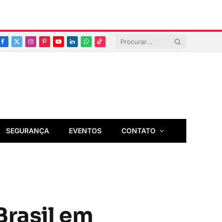
Facebook
X
Instagram
Pinterest
YouTube
LinkedIn
Whatsapp
TikTok
(Twitter)
SEGURANÇA
EVENTOS
CONTATO
Brasil em