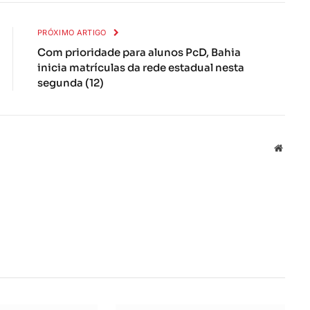
mail
PRÓXIMO ARTIGO
Com prioridade para alunos PcD, Bahia
inicia matrículas da rede estadual nesta
segunda (12)
Local
na
rede
Interne