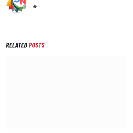
Local
na
rede
Internet
RELATED
POSTS