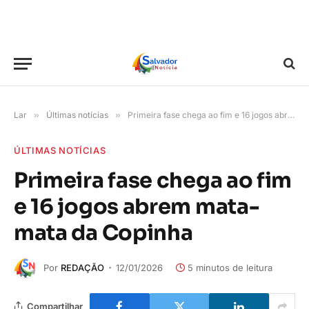
Lar
»
Últimas notícias
»
Primeira fase chega ao fim e 16 jogos abrem mata-mata da Copinha
ÚLTIMAS NOTÍCIAS
Primeira fase chega ao fim
e 16 jogos abrem mata-
mata da Copinha
Por
REDAÇÃO
12/01/2026
5 minutos de leitura
Compartilhar