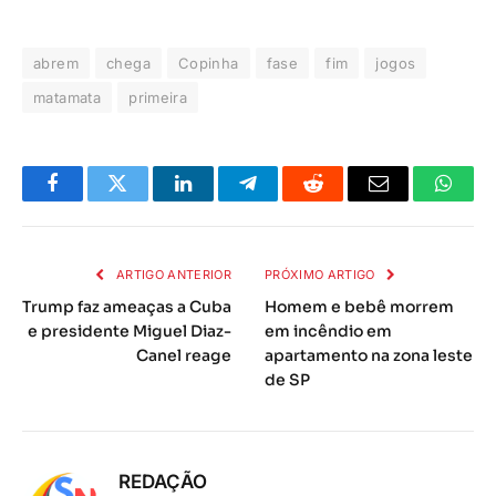
abrem
chega
Copinha
fase
fim
jogos
matamata
primeira
Facebook
Twitter
LinkedIn
Telegrama
Reddit
E-
Whats
mail
ARTIGO ANTERIOR
PRÓXIMO ARTIGO
Trump faz ameaças a Cuba
Homem e bebê morrem
e presidente Miguel Diaz-
em incêndio em
Canel reage
apartamento na zona leste
de SP
REDAÇÃO