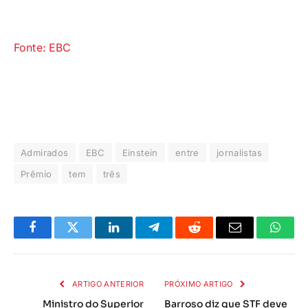
Fonte: EBC
Admirados
EBC
Einstein
entre
jornalistas
Prêmio
tem
três
Facebook
Twitter
LinkedIn
Telegrama
Reddit
E-
Whats
mail
ARTIGO ANTERIOR
PRÓXIMO ARTIGO
Ministro do Superior
Barroso diz que STF deve