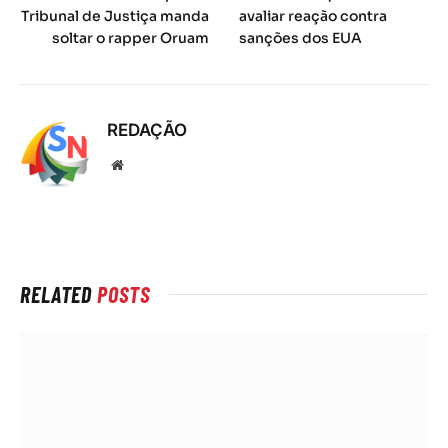
Tribunal de Justiça manda
avaliar reação contra
soltar o rapper Oruam
sanções dos EUA
REDAÇÃO
Local
na
rede
Internet
RELATED
POSTS