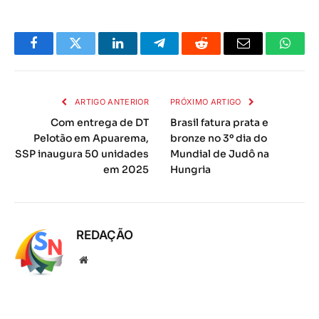
Facebook
Twitter
LinkedIn
Telegrama
Reddit
E-
Whats
mail
ARTIGO ANTERIOR
PRÓXIMO ARTIGO
Com entrega de DT
Brasil fatura prata e
Pelotão em Apuarema,
bronze no 3º dia do
SSP inaugura 50 unidades
Mundial de Judô na
em 2025
Hungria
REDAÇÃO
Local
na
rede
Internet