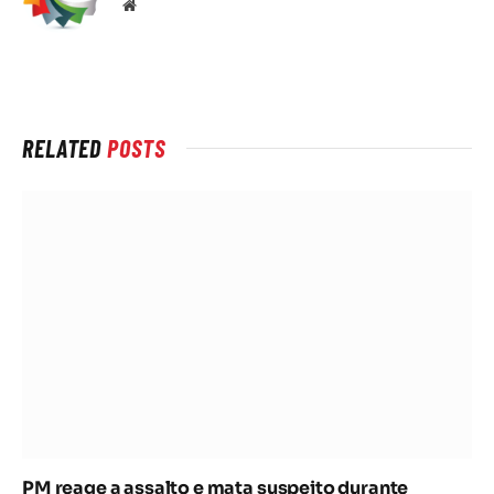
Local
na
rede
Internet
RELATED
POSTS
PM reage a assalto e mata suspeito durante