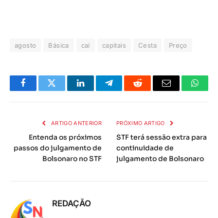
agosto
Básica
cai
capitais
Cesta
Preço
Facebook
Twitter
LinkedIn
Telegrama
Reddit
E-
Whats
mail
ARTIGO ANTERIOR
PRÓXIMO ARTIGO
Entenda os próximos
STF terá sessão extra para
passos do julgamento de
continuidade de
Bolsonaro no STF
julgamento de Bolsonaro
REDAÇÃO