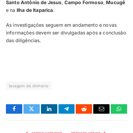
Santo Antônio de Jesus
,
Campo Formoso
,
Mucugê
e na
Ilha de Itaparica
.
As investigações seguem em andamento e novas
informações devem ser divulgadas após a conclusão
das diligências.
lavagem de dinheiro
Facebook
Twitter
LinkedIn
Telegrama
Reddit
E-
Whats
mail