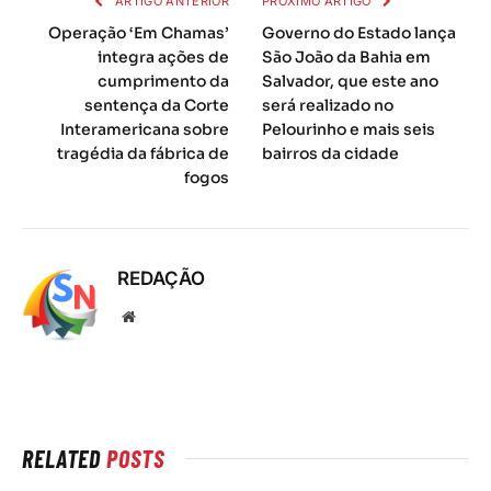
ARTIGO ANTERIOR
PRÓXIMO ARTIGO
Operação ‘Em Chamas’
Governo do Estado lança
integra ações de
São João da Bahia em
cumprimento da
Salvador, que este ano
sentença da Corte
será realizado no
Interamericana sobre
Pelourinho e mais seis
tragédia da fábrica de
bairros da cidade
fogos
REDAÇÃO
Local
na
rede
Internet
RELATED
POSTS