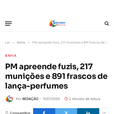
Lar
»
Bahia
»
PM apreende fuzis, 217 munições e 891 frascos de lança-perfumes
BAHIA
PM apreende fuzis, 217
munições e 891 frascos de
lança-perfumes
Por
REDAÇÃO
11/07/2025
2 minutos de leitura
Compartilhar