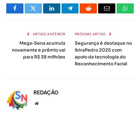
Facebook
Twitter
LinkedIn
Telegrama
Reddit
E-
Whats
mail
ARTIGO ANTERIOR
PRÓXIMO ARTIGO
Mega-Sena acumula
Segurança é destaque no
novamente e prêmio vai
IbiraPedro 2025 com
para R$ 38 milhões
apoio da tecnologia do
Reconhecimento Facial
REDAÇÃO
Local
na
rede
Internet