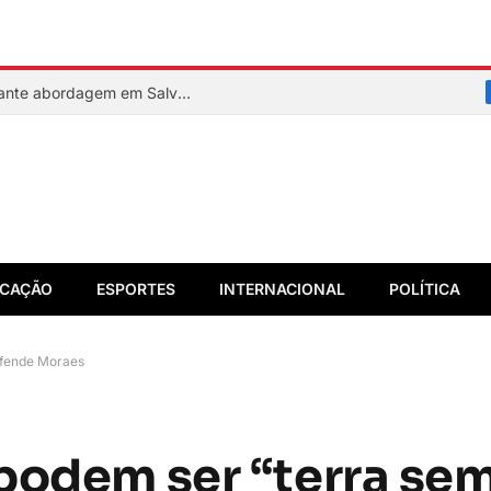
PM reage a assalto e mata suspeito durante abordagem em Salvador
CAÇÃO
ESPORTES
INTERNACIONAL
POLÍTICA
defende Moraes
odem ser “terra sem 