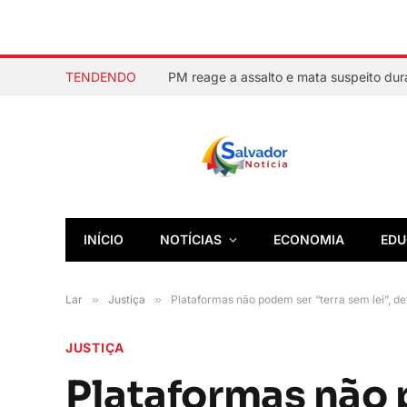
TENDENDO
INÍCIO
NOTÍCIAS
ECONOMIA
EDU
Lar
»
Justiça
»
Plataformas não podem ser “terra sem lei”, 
JUSTIÇA
Plataformas não p