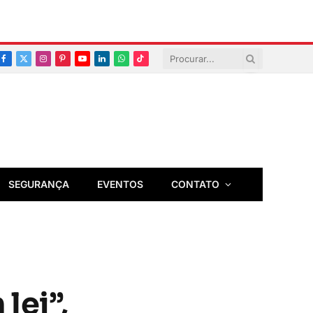
Facebook
X
Instagram
Pinterest
YouTube
LinkedIn
Whatsapp
TikTok
(Twitter)
SEGURANÇA
EVENTOS
CONTATO
lei”,