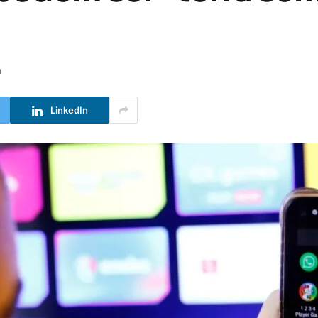
a
LinkedIn