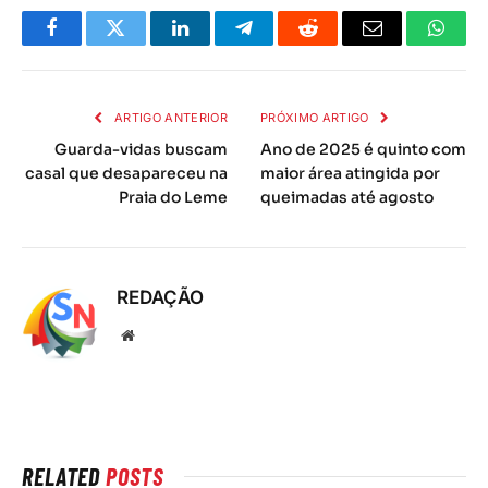
Facebook
Twitter
LinkedIn
Telegrama
Reddit
E-
Whats
mail
ARTIGO ANTERIOR
PRÓXIMO ARTIGO
Guarda-vidas buscam
Ano de 2025 é quinto com
casal que desapareceu na
maior área atingida por
Praia do Leme
queimadas até agosto
REDAÇÃO
Local
na
rede
Internet
RELATED
POSTS