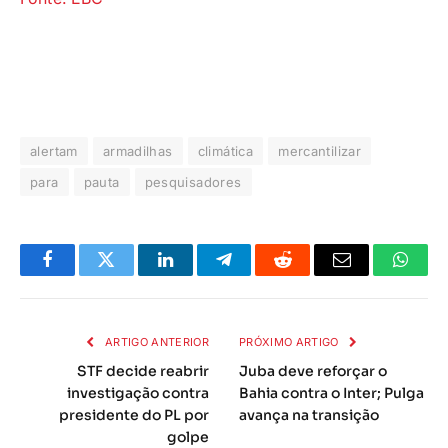
alertam
armadilhas
climática
mercantilizar
para
pauta
pesquisadores
Facebook
Twitter
LinkedIn
Telegrama
Reddit
E-
Whats
mail
ARTIGO ANTERIOR
PRÓXIMO ARTIGO
STF decide reabrir
Juba deve reforçar o
investigação contra
Bahia contra o Inter; Pulga
presidente do PL por
avança na transição
golpe