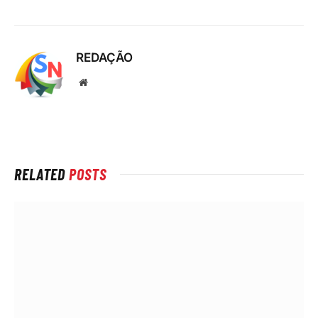
REDAÇÃO
Local
na
rede
Internet
RELATED
POSTS