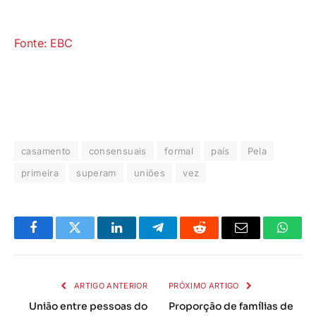
Fonte: EBC
casamento
consensuais
formal
país
Pela
primeira
superam
uniões
vez
Facebook
Twitter
LinkedIn
Telegrama
Reddit
E-
Whats
mail
ARTIGO ANTERIOR
PRÓXIMO ARTIGO
União entre pessoas do
Proporção de famílias de