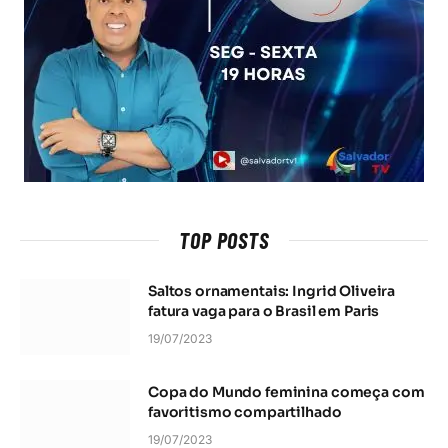
TOP POSTS
Saltos ornamentais: Ingrid Oliveira
fatura vaga para o Brasil em Paris
19/07/2023
Copa do Mundo feminina começa com
favoritismo compartilhado
19/07/2023