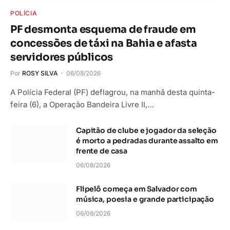
POLÍCIA
PF desmonta esquema de fraude em
concessões de táxi na Bahia e afasta
servidores públicos
Por
ROSY SILVA
06/08/2026
A Polícia Federal (PF) deflagrou, na manhã desta quinta-
feira (6), a Operação Bandeira Livre II,…
Capitão de clube e jogador da seleção
é morto a pedradas durante assalto em
frente de casa
06/08/2026
Flipelô começa em Salvador com
música, poesia e grande participação
06/08/2026