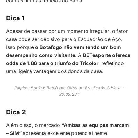
com as últimas notícias do Bahia.
Dica 1
Apesar de passar por um momento irregular, o fator
casa pode ser decisivo para o Esquadrão de Aço.
Isso porque
o Botafogo não vem tendo um bom
desempenho como visitante
. A
BETesporte oferece
odds de 1.86 para o triunfo do Tricolor
, refletindo
uma ligeira vantagem dos donos da casa.
Palpites Bahia x Botafogo: Odds do Brasileirão Série A -
30.05.26 1
Dica 2
Além disso, o mercado
“Ambas as equipes marcam
– SIM”
apresenta excelente potencial neste