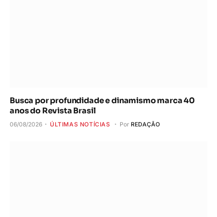
Busca por profundidade e dinamismo marca 40
anos do Revista Brasil
06/08/2026
ÚLTIMAS NOTÍCIAS
Por
REDAÇÃO