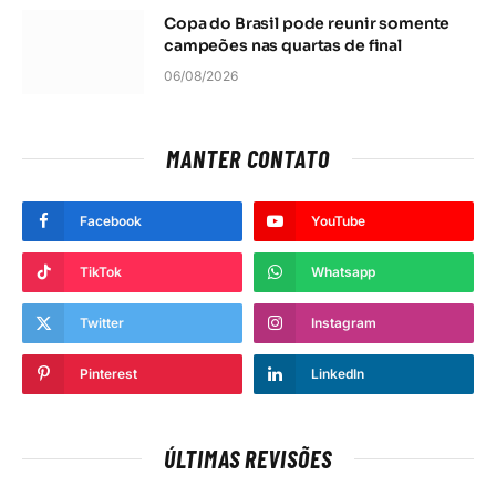
Copa do Brasil pode reunir somente
campeões nas quartas de final
06/08/2026
MANTER CONTATO
Facebook
YouTube
TikTok
Whatsapp
Twitter
Instagram
Pinterest
LinkedIn
ÚLTIMAS REVISÕES