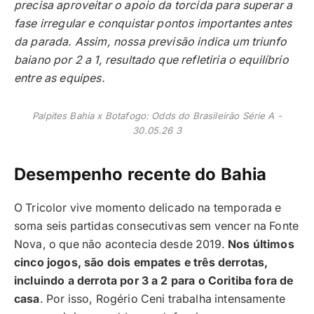
precisa aproveitar o apoio da torcida para superar a
fase irregular e conquistar pontos importantes antes
da parada. Assim, nossa previsão indica um triunfo
baiano por 2 a 1, resultado que refletiria o equilíbrio
entre as equipes.
Palpites Bahia x Botafogo: Odds do Brasileirão Série A -
30.05.26 3
Desempenho recente do Bahia
O Tricolor vive momento delicado na temporada e
soma seis partidas consecutivas sem vencer na Fonte
Nova, o que não acontecia desde 2019.
Nos últimos
cinco jogos, são dois empates e três derrotas,
incluindo a derrota por 3 a 2 para o Coritiba fora de
casa
. Por isso, Rogério Ceni trabalha intensamente