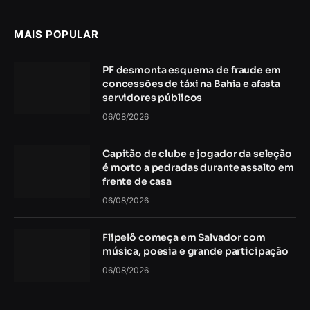
MAIS POPULAR
PF desmonta esquema de fraude em
concessões de táxi na Bahia e afasta
servidores públicos
06/08/2026
Capitão de clube e jogador da seleção
é morto a pedradas durante assalto em
frente de casa
06/08/2026
Flipelô começa em Salvador com
música, poesia e grande participação
06/08/2026