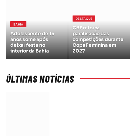
DESTAQUE
BAHIA
CBF reforça
Adolescente de 15
paralisação das
anos some após
competições durante
deixar festa no
Copa Feminina em
interior da Bahia
2027
ÚLTIMAS NOTÍCIAS