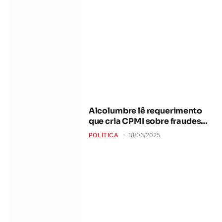
Alcolumbre lê requerimento
que cria CPMI sobre fraudes
no INSS
POLÍTICA
18/06/2025