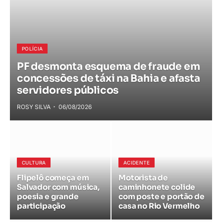
POLÍCIA
PF desmonta esquema de fraude em
concessões de táxi na Bahia e afasta
servidores públicos
ROSY SILVA
06/08/2026
CULTURA
ACIDENTE
Flipelô começa em
Motorista de
Salvador com música,
caminhonete colide
poesia e grande
com poste e portão de
participação
casa no Rio Vermelho