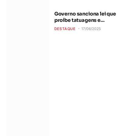
Governo sanciona lei que
proíbe tatuagens e
piercings em cães e gatos
DESTAQUE
17/06/2025