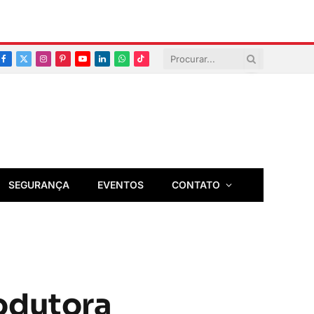
Facebook
X
Instagram
Pinterest
YouTube
LinkedIn
Whatsapp
TikTok
(Twitter)
SEGURANÇA
EVENTOS
CONTATO
odutora