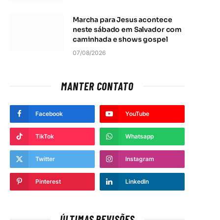
Marcha para Jesus acontece
neste sábado em Salvador com
caminhada e shows gospel
07/08/2026
MANTER CONTATO
Facebook
YouTube
TikTok
Whatsapp
Twitter
Instagram
Pinterest
LinkedIn
t
ÚLTIMAS REVISÕES