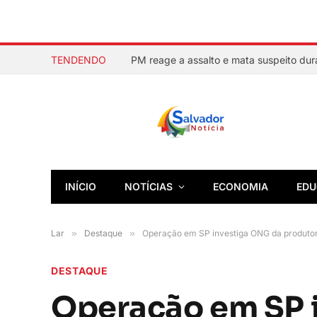
TENDENDO
INÍCIO
NOTÍCIAS
ECONOMIA
EDU
Lar
»
Destaque
»
Operação em SP investiga ONG da produtor
DESTAQUE
Operação em SP 