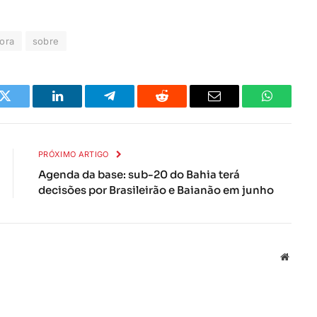
ora
sobre
k
Twitter
LinkedIn
Telegrama
Reddit
E-
Whatsapp
mail
PRÓXIMO ARTIGO
Agenda da base: sub-20 do Bahia terá
decisões por Brasileirão e Baianão em junho
Local
na
rede
Interne