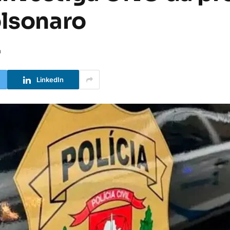
olsonaro
a
LinkedIn