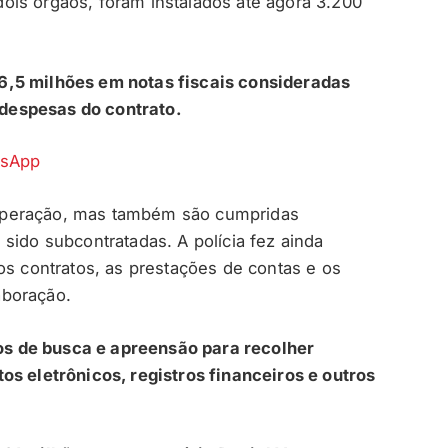
ois órgãos, foram instalados até agora 3.200
6,5 milhões em notas fiscais consideradas
s despesas do contrato.
tsApp
da operação, mas também são cumpridas
sido subcontratadas. A polícia fez ainda
os contratos, as prestações de contas e os
aboração.
s de busca e apreensão para recolher
os eletrônicos, registros financeiros e outros