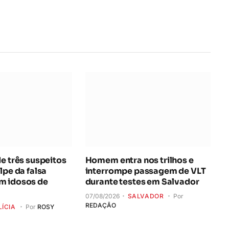
de três suspeitos
Homem entra nos trilhos e
lpe da falsa
interrompe passagem de VLT
m idosos de
durante testes em Salvador
07/08/2026
SALVADOR
Por
REDAÇÃO
LÍCIA
Por
ROSY