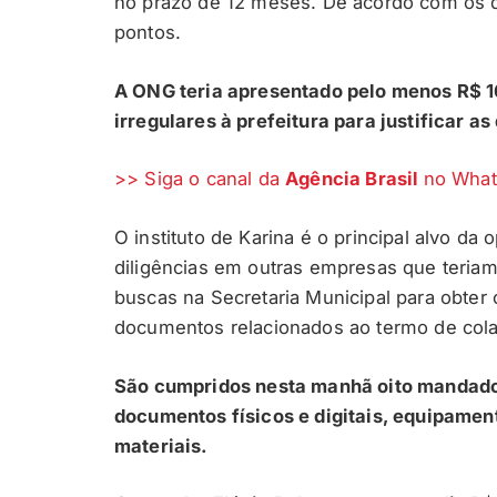
no prazo de 12 meses. De acordo com os d
pontos.
A ONG teria apresentado pelo menos R$ 1
irregulares à prefeitura para justificar a
>> Siga o canal da
Agência Brasil
no Wha
O instituto de Karina é o principal alvo 
diligências em outras empresas que teriam 
buscas na Secretaria Municipal para obter 
documentos relacionados ao termo de col
São cumpridos nesta manhã oito mandado
documentos físicos e digitais, equipament
materiais.