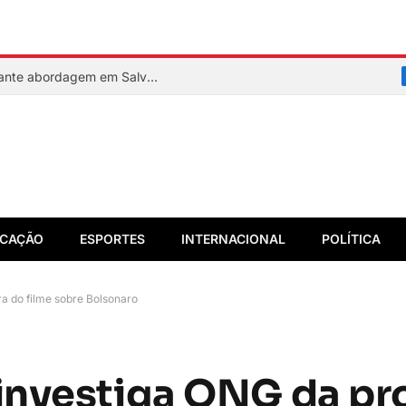
PM reage a assalto e mata suspeito durante abordagem em Salvador
CAÇÃO
ESPORTES
INTERNACIONAL
POLÍTICA
a do filme sobre Bolsonaro
investiga ONG da pr