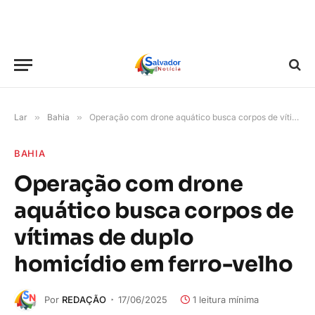
Lar
»
Bahia
»
Operação com drone aquático busca corpos de vítimas de duplo homicídio em ferro-velho
BAHIA
Operação com drone
aquático busca corpos de
vítimas de duplo
homicídio em ferro-velho
Por
REDAÇÃO
17/06/2025
1 leitura mínima