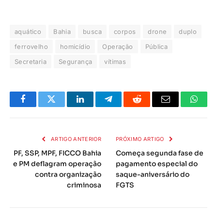
aquático
Bahia
busca
corpos
drone
duplo
ferrovelho
homicídio
Operação
Pública
Secretaria
Segurança
vítimas
Facebook
Twitter
LinkedIn
Telegrama
Reddit
E-
Whats
mail
ARTIGO ANTERIOR
PRÓXIMO ARTIGO
PF, SSP, MPF, FICCO Bahia
Começa segunda fase de
e PM deflagram operação
pagamento especial do
contra organização
saque-aniversário do
criminosa
FGTS