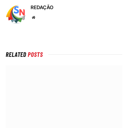
REDAÇÃO
Local
na
rede
Internet
RELATED
POSTS