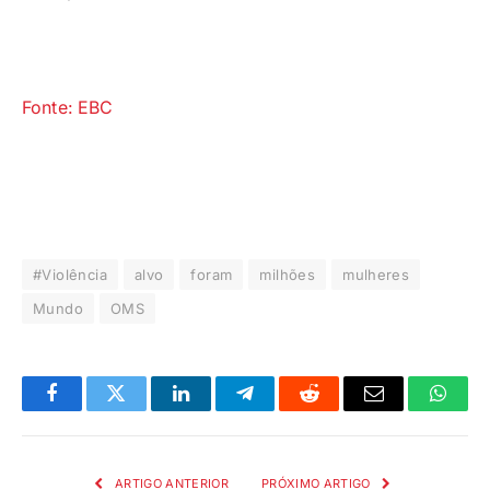
Fonte: EBC
#Violência
alvo
foram
milhões
mulheres
Mundo
OMS
Facebook
Twitter
LinkedIn
Telegrama
Reddit
E-
Whats
mail
ARTIGO ANTERIOR
PRÓXIMO ARTIGO