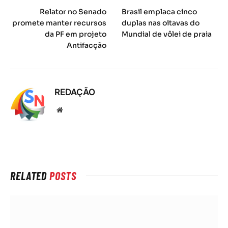
Relator no Senado
Brasil emplaca cinco
promete manter recursos
duplas nas oitavas do
da PF em projeto
Mundial de vôlei de praia
Antifacção
REDAÇÃO
Local
na
rede
Internet
RELATED
POSTS