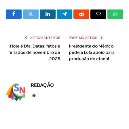
Facebook
Twitter
LinkedIn
Telegrama
Reddit
E-
Whats
mail
ARTIGO ANTERIOR
PRÓXIMO ARTIGO
Hoje é Dia: Datas, fatos e
Presidenta do México
feriados de novembro de
pede a Lula apoio para
2025
produção de etanol
REDAÇÃO
Local
na
rede
Internet