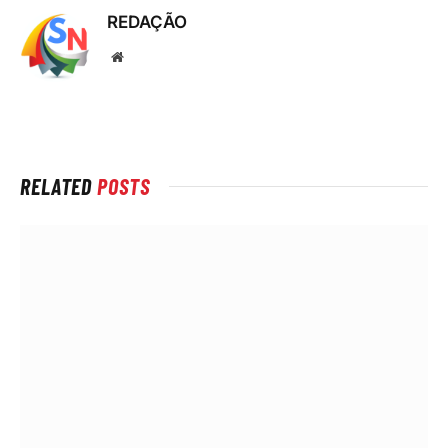
REDAÇÃO
Local
na
rede
Internet
RELATED
POSTS