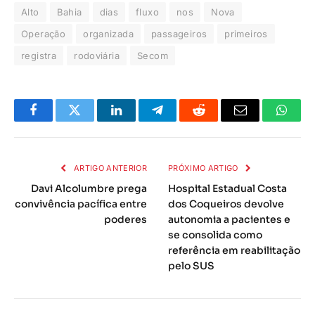
Alto
Bahia
dias
fluxo
nos
Nova
Operação
organizada
passageiros
primeiros
registra
rodoviária
Secom
Facebook
Twitter
LinkedIn
Telegrama
Reddit
E-
Whats
mail
ARTIGO ANTERIOR
PRÓXIMO ARTIGO
Davi Alcolumbre prega
Hospital Estadual Costa
convivência pacífica entre
dos Coqueiros devolve
poderes
autonomia a pacientes e
se consolida como
referência em reabilitação
pelo SUS