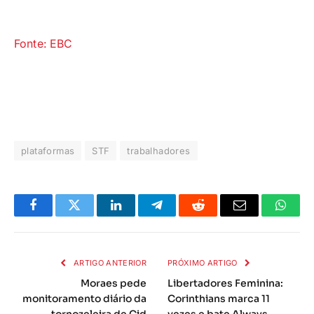
Fonte: EBC
plataformas
STF
trabalhadores
Facebook
Twitter
LinkedIn
Telegrama
Reddit
E-
Whats
mail
ARTIGO ANTERIOR
PRÓXIMO ARTIGO
Moraes pede
Libertadores Feminina:
monitoramento diário da
Corinthians marca 11