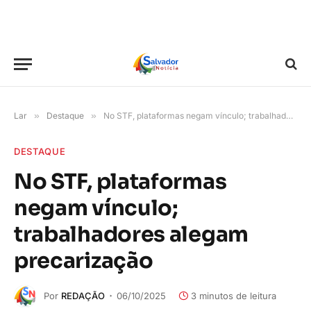
Lar
»
Destaque
»
No STF, plataformas negam vínculo; trabalhadores alegam precarização
DESTAQUE
No STF, plataformas
negam vínculo;
trabalhadores alegam
precarização
Por
REDAÇÃO
06/10/2025
3 minutos de leitura