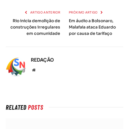
mail
ARTIGO ANTERIOR
PRÓXIMO ARTIGO
Rio inicia demolição de
Em áudio a Bolsonaro,
construções irregulares
Malafaia ataca Eduardo
em comunidade
por causa de tarifaço
REDAÇÃO
Local
na
rede
Internet
RELATED
POSTS