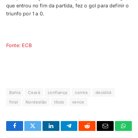
que entrou no fim da partida, fez o gol para definir o
triunfo por 1 a 0.
Fonte: ECB
Bahia
Ceará
confiança
contra
decidirá
final
Nordestão
título
vence
Facebook
Twitter
LinkedIn
Telegrama
Reddit
E-
Whats