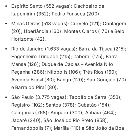
Espírito Santo (552 vagas): Cachoeiro de
Itapemirim (352); Pedro Fonseca (200)
Minas Gerais (513 vagas): Curvelo (121); Contagem
(20); Uberlândia (160); Montes Claros (170) e Belo
Horizonte (42).
Rio de Janeiro (1.633 vagas): Barra da Tijuca (215);
Engenheiro Trindade (215); Itaboraí (175); Barra
Mansa (126); Duque de Caxias – Avenida Nilo
Peçanha (286); Nilópolis (106); Três Rios (160);
Avenida Brasil (80); Bangu (120); São Gonçalo (70)
e Barra do Piraí (80).
São Paulo (3.775 vagas): Taboão da Serra (353);
Registro (102); Santos (378); Cubatão (154);
Campinas (768); Amparo (300); Atibaia (464);
Jacaré (240); São José do Rio Preto (858);
Fernandópolis (7); Marília (110) e São João da Boa