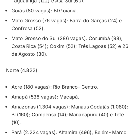
Taguatinga (122) e Asa Sul (60).
Goiás (80 vagas): BI Goiânia.
Mato Grosso (76 vagas): Barra do Garças (24) e
Confresa (52).
Mato Grosso do Sul (286 vagas): Corumbá (98);
Costa Rica (54); Coxim (52); Três Lagoas (52) e 26
de Agosto (30).
Norte (4.822)
Acre (180 vagas): Rio Branco- Centro.
Amapá (536 vagas): Macapá.
Amazonas (1.304 vagas): Manaus Codajás (1.080);
BI (160); Compensa (14); Manacapuru (40) e Tefé
(10).
Pará (2.224 vagas): Altamira (496); Belém- Marco