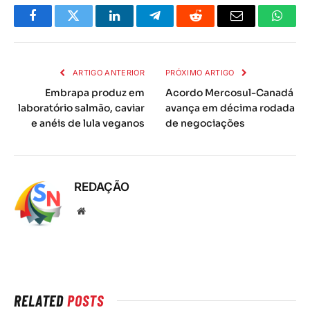
Facebook
Twitter
LinkedIn
Telegrama
Reddit
E-
Whats
mail
ARTIGO ANTERIOR
PRÓXIMO ARTIGO
Embrapa produz em
Acordo Mercosul-Canadá
laboratório salmão, caviar
avança em décima rodada
e anéis de lula veganos
de negociações
REDAÇÃO
Local
na
rede
Internet
RELATED
POSTS