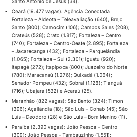
Santo Antônio de Jesus (34).
Ceará (19.477 vagas): Agência Conectada
Fortaleza – Aldeota – Teleavaliação (640); Brejo
Santo (800); Camocim (106); Campos Sales (208);
Crateús (528); Crato (1.817); Fortaleza – Centro
(740); Fortaleza – Centro-Oeste (2.895); Fortaleza
– Jacarecanga (432); Fortaleza – Parquelândia
(1.065); Fortaleza – Sul (2.301); Iguatu (920);
Itapagé (272); Itapipoca (800); Juazeiro do Norte
(780); Maracanaú (1.276); Quixadá (1.064);
Senador Pompeu (432); Sobral (1.128); Tianguá
(716); Ubajara (532) e Acaraú (25).
Maranhão (822 vagas): São Bento (324); Timon
(396); Açailândia (18); São Luís – Cohab (45); São
Luís – Deodoro (28) e São Luís – Bom Menino (11).
Paraíba (2.390 vagas): João Pessoa – Centro
(309); João Pessoa – Tambauzinho (1.551);