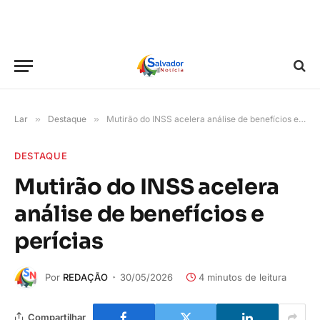
Lar
»
Destaque
»
Mutirão do INSS acelera análise de benefícios e perícias
DESTAQUE
Mutirão do INSS acelera
análise de benefícios e
perícias
Por
REDAÇÃO
30/05/2026
4 minutos de leitura
Compartilhar