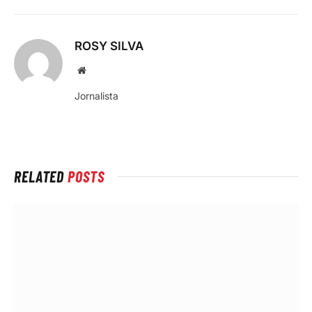
ROSY SILVA
Local
na
Jornalista
rede
Internet
RELATED
POSTS