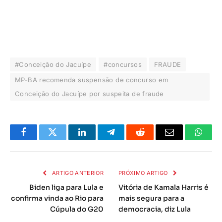
#Conceição do Jacuípe
#concursos
FRAUDE
MP-BA recomenda suspensão de concurso em
Conceição do Jacuípe por suspeita de fraude
Facebook
Twitter
LinkedIn
Telegrama
Reddit
E-
Whats
mail
ARTIGO ANTERIOR
PRÓXIMO ARTIGO
Biden liga para Lula e
Vitória de Kamala Harris é
confirma vinda ao Rio para
mais segura para a
Cúpula do G20
democracia, diz Lula