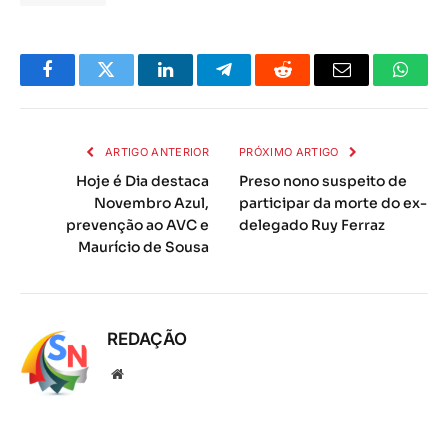
Facebook
Twitter
LinkedIn
Telegrama
Reddit
E-
Whats
mail
ARTIGO ANTERIOR
PRÓXIMO ARTIGO
Hoje é Dia destaca
Preso nono suspeito de
Novembro Azul,
participar da morte do ex-
prevenção ao AVC e
delegado Ruy Ferraz
Maurício de Sousa
REDAÇÃO
Local
na
rede
Internet