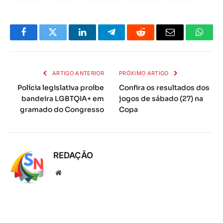
Facebook
Twitter
LinkedIn
Telegrama
Reddit
E-
Whats
mail
ARTIGO ANTERIOR
PRÓXIMO ARTIGO
Polícia legislativa proíbe
Confira os resultados dos
bandeira LGBTQIA+ em
jogos de sábado (27) na
gramado do Congresso
Copa
REDAÇÃO
Local
na
rede
Internet