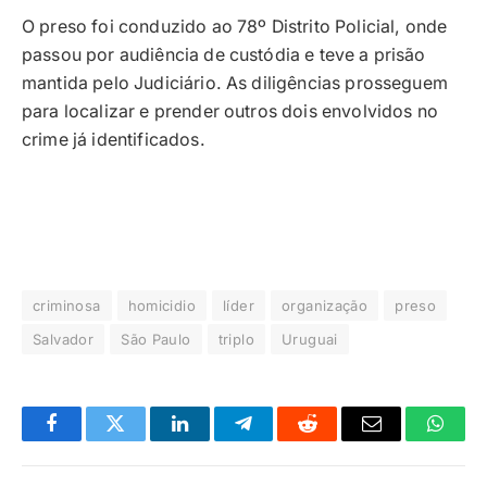
O preso foi conduzido ao 78º Distrito Policial, onde
passou por audiência de custódia e teve a prisão
mantida pelo Judiciário. As diligências prosseguem
para localizar e prender outros dois envolvidos no
crime já identificados.
criminosa
homicidio
líder
organização
preso
Salvador
São Paulo
triplo
Uruguai
Facebook
Twitter
LinkedIn
Telegrama
Reddit
E-
Whats
mail