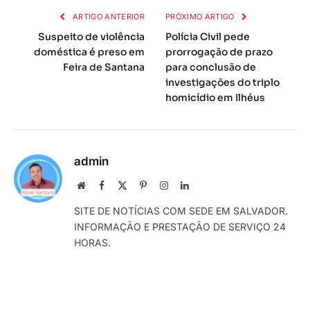
ARTIGO ANTERIOR
PRÓXIMO ARTIGO
Suspeito de violência
Polícia Civil pede
doméstica é preso em
prorrogação de prazo
Feira de Santana
para conclusão de
investigações do triplo
homicídio em Ilhéus
admin
Local
Facebook
X
Pinterest
Instagram
LinkedIn
na
(Twitter)
SITE DE NOTÍCIAS COM SEDE EM SALVADOR.
rede
INFORMAÇÃO E PRESTAÇÃO DE SERVIÇO 24
Internet
HORAS.