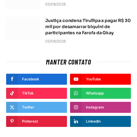
05/08/2026
Justiça condena Tirullipa a pagar R$ 30
mil por desamarrar biquíni de
participantes na Farofa da Gkay
05/08/2026
MANTER CONTATO
Facebook
YouTube
TikTok
Whatsapp
Twitter
Instagram
Pinterest
LinkedIn