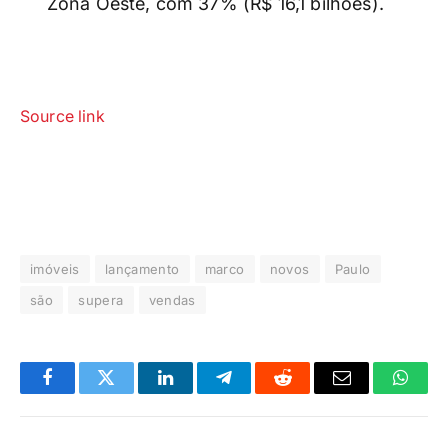
Zona Oeste, com 37% (R$ 16,1 bilhões).
Source link
imóveis
lançamento
marco
novos
Paulo
são
supera
vendas
Facebook
Twitter
LinkedIn
Telegrama
Reddit
E-
Whats
mail