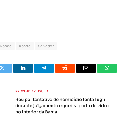
Karatê
Karatê
Salvador
k
Twitter
LinkedIn
Telegrama
Reddit
E-
Whatsapp
mail
PRÓXIMO ARTIGO
Réu por tentativa de homicídio tenta fugir
durante julgamento e quebra porta de vidro
no interior da Bahia