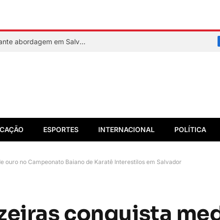
PM reage a assalto e mata suspeito durante abordagem em Salvador
CAÇÃO
ESPORTES
INTERNACIONAL
POLÍTICA
e ouro no Campeonato Baiano de Karatê Interestilos em Salvador
zeiras conquista me