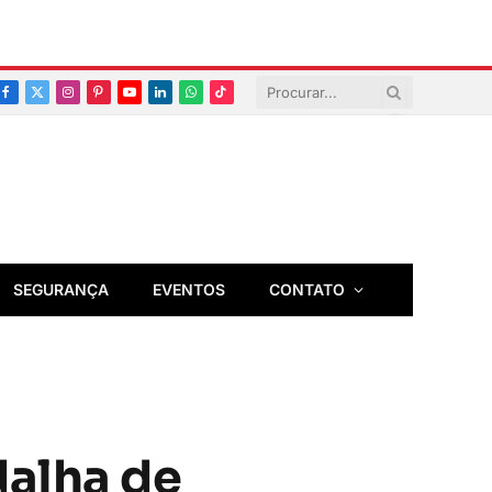
Facebook
X
Instagram
Pinterest
YouTube
LinkedIn
Whatsapp
TikTok
(Twitter)
SEGURANÇA
EVENTOS
CONTATO
dalha de