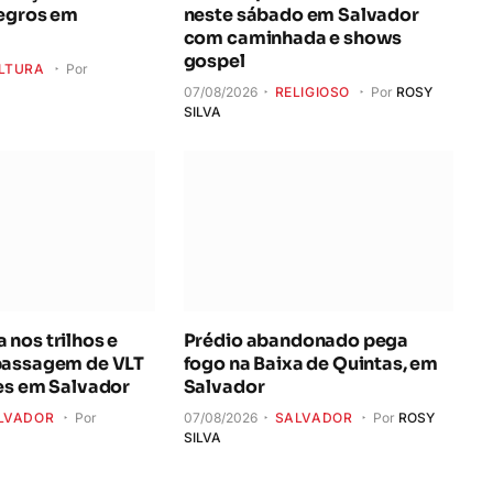
Negros em
neste sábado em Salvador
com caminhada e shows
gospel
LTURA
Por
07/08/2026
RELIGIOSO
Por
ROSY
SILVA
nos trilhos e
Prédio abandonado pega
passagem de VLT
fogo na Baixa de Quintas, em
es em Salvador
Salvador
LVADOR
Por
07/08/2026
SALVADOR
Por
ROSY
SILVA