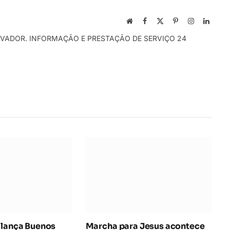
Local
Facebook
X
Pinterest
Instagram
Linked
na
(Twitter)
LVADOR. INFORMAÇÃO E PRESTAÇÃO DE SERVIÇO 24
rede
Internet
 lança Buenos
Marcha para Jesus acontece