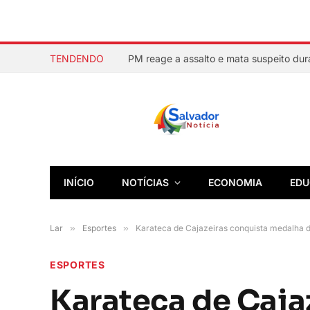
TENDENDO
INÍCIO
NOTÍCIAS
ECONOMIA
EDU
Lar
»
Esportes
»
Karateca de Cajazeiras conquista medalha d
ESPORTES
Karateca de Caja