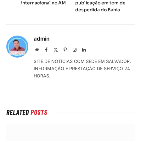
internacional no AM
publicação em tom de
despedida do Bahia
admin
Local
Facebook
X
Pinterest
Instagram
LinkedIn
na
(Twitter)
SITE DE NOTÍCIAS COM SEDE EM SALVADOR.
rede
INFORMAÇÃO E PRESTAÇÃO DE SERVIÇO 24
Internet
HORAS.
RELATED
POSTS