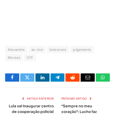
Alexandre
ao vivo
bolsonaro
julgamento
Moraes
STF
Facebook
Twitter
LinkedIn
Telegrama
Reddit
E-
Whats
mail
ARTIGO ANTERIOR
PRÓXIMO ARTIGO
Lula vai inaugurar centro
“Sempre no meu
de cooperação policial
coração”: Lucho faz