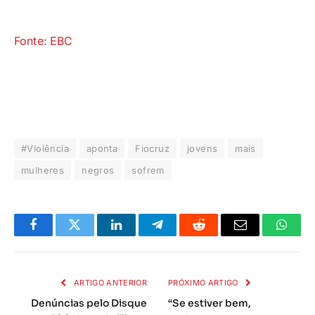
Fonte: EBC
#Violência
aponta
Fiocruz
jovens
mais
mulheres
negros
sofrem
Facebook
Twitter
LinkedIn
Telegrama
Reddit
E-
Whats
mail
ARTIGO ANTERIOR
PRÓXIMO ARTIGO
Denúncias pelo Disque
“Se estiver bem,