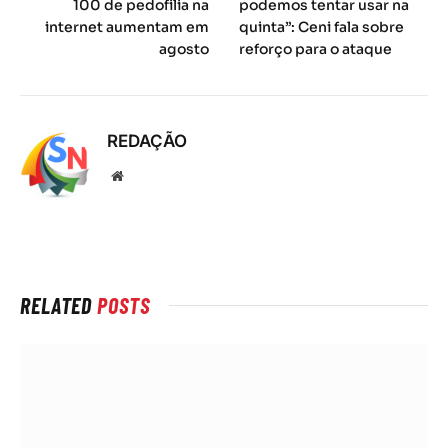
100 de pedofilia na
podemos tentar usar na
internet aumentam em
quinta”: Ceni fala sobre
agosto
reforço para o ataque
REDAÇÃO
Local
na
rede
Internet
RELATED
POSTS