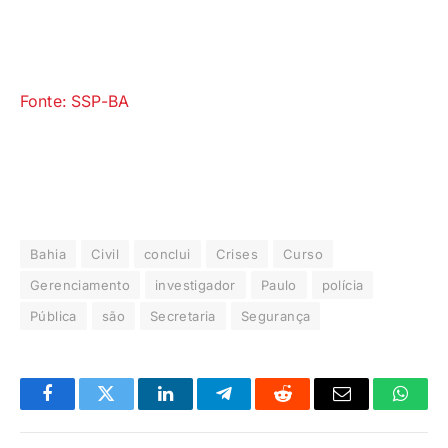
Fonte: SSP-BA
Bahia
Civil
conclui
Crises
Curso
Gerenciamento
investigador
Paulo
polícia
Pública
são
Secretaria
Segurança
Facebook
Twitter
LinkedIn
Telegrama
Reddit
E-
Whats
mail