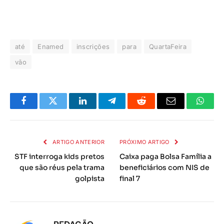
até
Enamed
inscrições
para
QuartaFeira
vão
Facebook
Twitter
LinkedIn
Telegrama
Reddit
E-
Whats
mail
ARTIGO ANTERIOR
PRÓXIMO ARTIGO
STF interroga kids pretos
Caixa paga Bolsa Família a
que são réus pela trama
beneficiários com NIS de
golpista
final 7