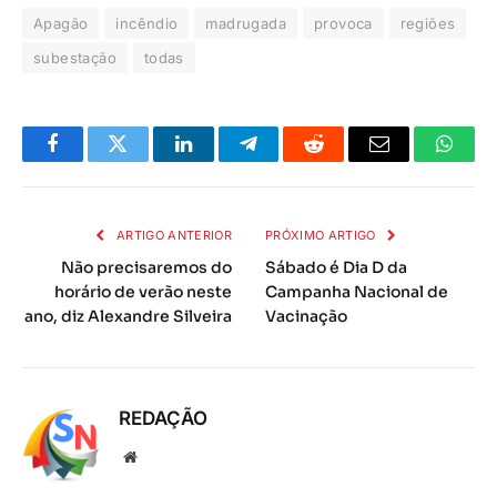
Apagão
incêndio
madrugada
provoca
regiões
subestação
todas
Facebook
Twitter
LinkedIn
Telegrama
Reddit
E-
Whats
mail
ARTIGO ANTERIOR
PRÓXIMO ARTIGO
Não precisaremos do
Sábado é Dia D da
horário de verão neste
Campanha Nacional de
ano, diz Alexandre Silveira
Vacinação
REDAÇÃO
Local
na