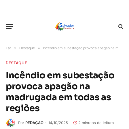
Lar
»
Destaque
»
Incêndio em subestação provoca apagão na madrugada em todas as regiões
DESTAQUE
Incêndio em subestação
provoca apagão na
madrugada em todas as
regiões
Por
REDAÇÃO
14/10/2025
2 minutos de leitura