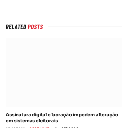
rede
Internet
RELATED
POSTS
Assinatura digital e lacração impedem alteração
em sistemas eleitorais