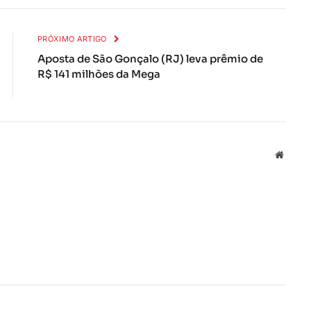
mail
PRÓXIMO ARTIGO
Aposta de São Gonçalo (RJ) leva prêmio de
R$ 141 milhões da Mega
Local
na
rede
Interne