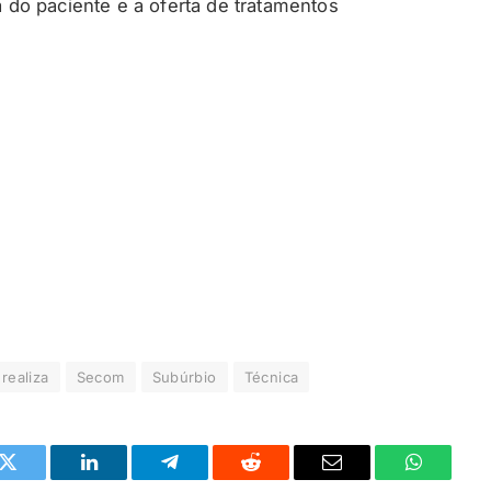
do paciente e a oferta de tratamentos
realiza
Secom
Subúrbio
Técnica
k
Twitter
LinkedIn
Telegrama
Reddit
E-
Whatsapp