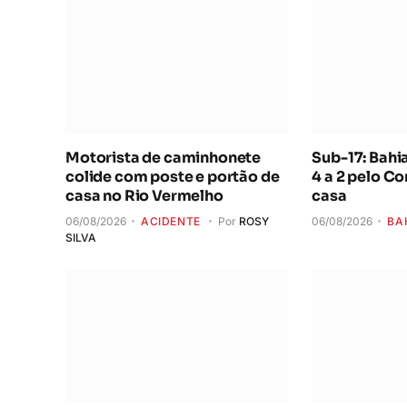
Motorista de caminhonete
Sub-17: Bahi
colide com poste e portão de
4 a 2 pelo Co
casa no Rio Vermelho
casa
06/08/2026
ACIDENTE
Por
ROSY
06/08/2026
BA
SILVA