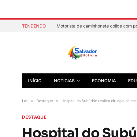
TENDENDO
INÍCIO
NOTÍCIAS
ECONOMIA
EDU
Lar
»
Destaque
»
Hospital do Subúrbio realiza cirurgia de esc
DESTAQUE
Hospital do Subúr