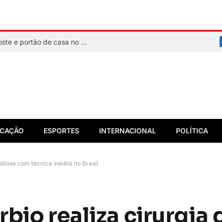
Motorista de caminhonete colide com poste e portão de casa no Rio Vermelho
CAÇÃO
ESPORTES
INTERNACIONAL
POLÍTICA
oliose com técnica inédita no Brasil
bio realiza cirurgia 