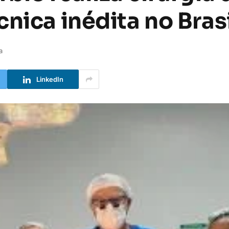
nica inédita no Bras
a
LinkedIn