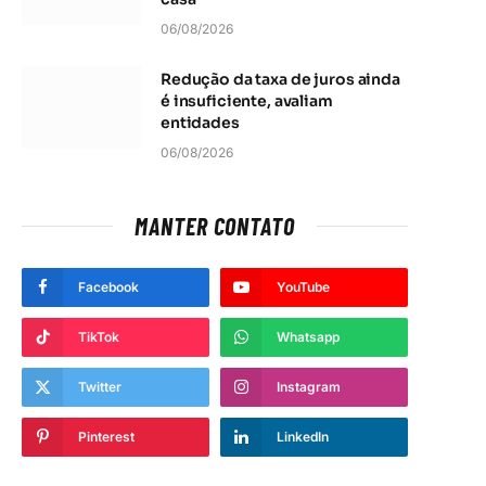
06/08/2026
Redução da taxa de juros ainda
é insuficiente, avaliam
entidades
06/08/2026
MANTER CONTATO
Facebook
YouTube
t
TikTok
Whatsapp
Twitter
Instagram
Pinterest
LinkedIn