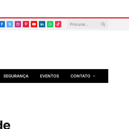
Facebook
X
Instagram
Pinterest
YouTube
LinkedIn
Whatsapp
TikTok
(Twitter)
SEGURANÇA
EVENTOS
CONTATO
de