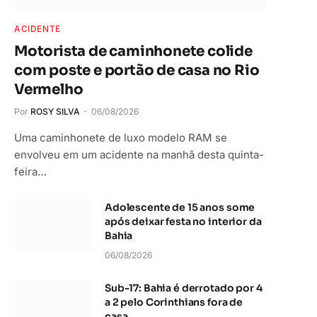
ACIDENTE
Motorista de caminhonete colide
com poste e portão de casa no Rio
Vermelho
Por
ROSY SILVA
06/08/2026
Uma caminhonete de luxo modelo RAM se
envolveu em um acidente na manhã desta quinta-
feira…
Adolescente de 15 anos some
após deixar festa no interior da
Bahia
06/08/2026
Sub-17: Bahia é derrotado por 4
a 2 pelo Corinthians fora de
casa