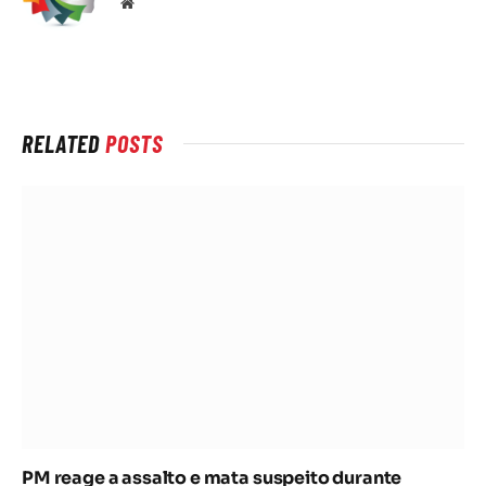
Local
na
rede
Internet
RELATED
POSTS
PM reage a assalto e mata suspeito durante