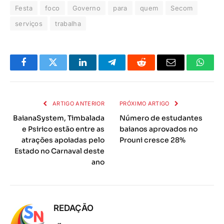
Festa
foco
Governo
para
quem
Secom
serviços
trabalha
Facebook
Twitter
LinkedIn
Telegrama
Reddit
E-
Whats
mail
ARTIGO ANTERIOR
PRÓXIMO ARTIGO
BaianaSystem, Timbalada
Número de estudantes
e Psirico estão entre as
baianos aprovados no
atrações apoiadas pelo
Prouni cresce 28%
Estado no Carnaval deste
ano
REDAÇÃO