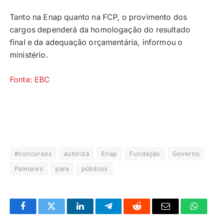
Tanto na Enap quanto na FCP, o provimento dos
cargos dependerá da homologação do resultado
final e da adequação orçamentária, informou o
ministério.
Fonte: EBC
#concursos
autoriza
Enap
Fundação
Governo
Palmares
para
públicos
Facebook
Twitter
LinkedIn
Telegrama
Reddit
E-
Whats