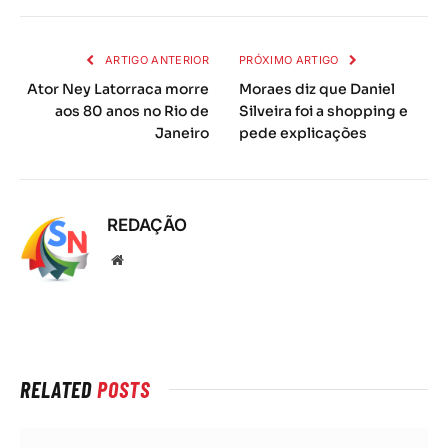
mail
ARTIGO ANTERIOR
PRÓXIMO ARTIGO
Ator Ney Latorraca morre
Moraes diz que Daniel
aos 80 anos no Rio de
Silveira foi a shopping e
Janeiro
pede explicações
REDAÇÃO
Local
na
rede
Internet
RELATED
POSTS