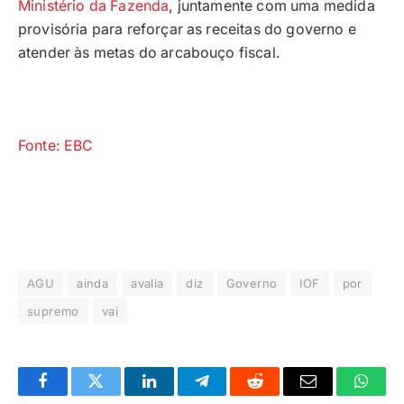
Ministério da Fazenda
, juntamente com uma medida
provisória para reforçar as receitas do governo e
atender às metas do arcabouço fiscal.
Fonte: EBC
AGU
ainda
avalia
diz
Governo
IOF
por
supremo
vai
Facebook
Twitter
LinkedIn
Telegrama
Reddit
E-
Whats