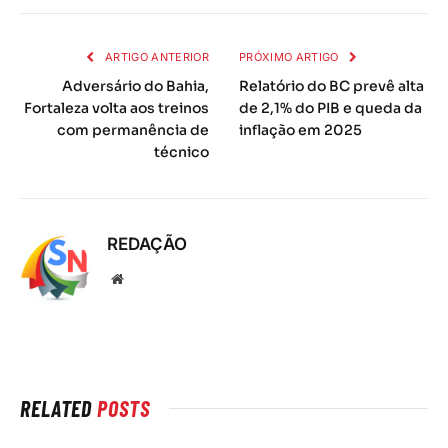
mail
ARTIGO ANTERIOR
PRÓXIMO ARTIGO
Adversário do Bahia,
Relatório do BC prevê alta
Fortaleza volta aos treinos
de 2,1% do PIB e queda da
com permanência de
inflação em 2025
técnico
REDAÇÃO
Local
na
rede
Internet
RELATED
POSTS