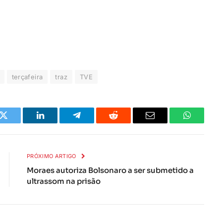
terçafeira
traz
TVE
k
Twitter
LinkedIn
Telegrama
Reddit
E-
Whatsapp
mail
PRÓXIMO ARTIGO
Moraes autoriza Bolsonaro a ser submetido a
ultrassom na prisão