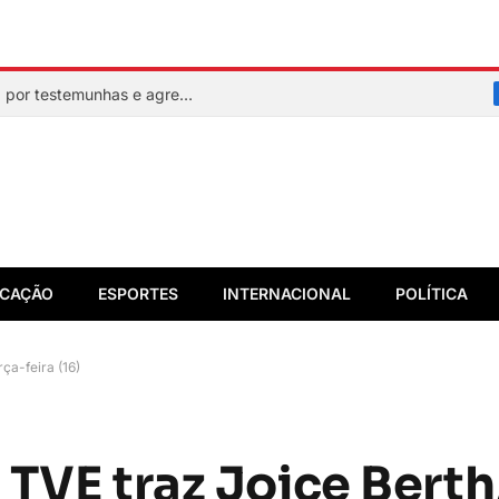
Mulher faz sinal de socorro, é resgatada por testemunhas e agressor acaba preso em flagrante
CAÇÃO
ESPORTES
INTERNACIONAL
POLÍTICA
ça-feira (16)
TVE traz Joice Berth