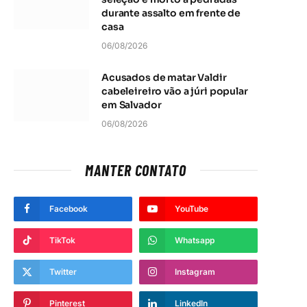
durante assalto em frente de
casa
06/08/2026
t
Acusados de matar Valdir
cabeleireiro vão a júri popular
em Salvador
06/08/2026
MANTER CONTATO
Facebook
YouTube
TikTok
Whatsapp
Twitter
Instagram
Pinterest
LinkedIn