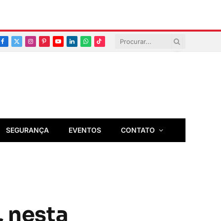
Facebook
X
Instagram
Pinterest
YouTube
LinkedIn
Whatsapp
TikTok
(Twitter)
SEGURANÇA
EVENTOS
CONTATO
, nesta