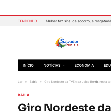
TENDENDO
INÍCIO
NOTÍCIAS
ECONOMIA
EDU
Lar
»
Bahia
»
Giro Nordeste da TVE traz Joice Berth, nesta ter
BAHIA
Giro Nordeste da 