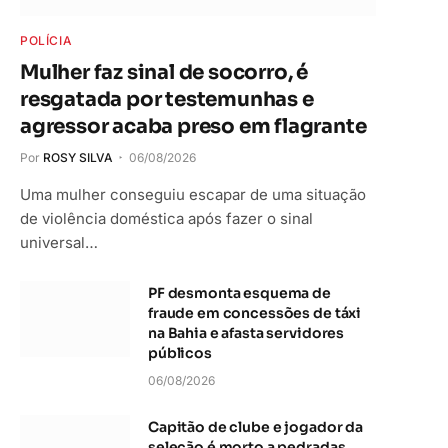
POLÍCIA
Mulher faz sinal de socorro, é
resgatada por testemunhas e
agressor acaba preso em flagrante
Por
ROSY SILVA
06/08/2026
Uma mulher conseguiu escapar de uma situação
de violência doméstica após fazer o sinal
universal…
PF desmonta esquema de
fraude em concessões de táxi
na Bahia e afasta servidores
públicos
06/08/2026
Capitão de clube e jogador da
seleção é morto a pedradas