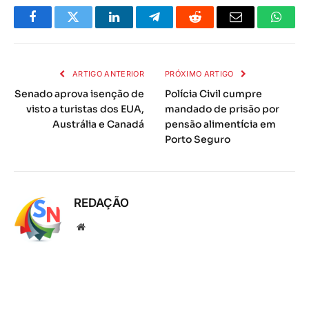
Facebook
Twitter
LinkedIn
Telegrama
Reddit
E-
Whats
mail
ARTIGO ANTERIOR
PRÓXIMO ARTIGO
Senado aprova isenção de
Polícia Civil cumpre
visto a turistas dos EUA,
mandado de prisão por
Austrália e Canadá
pensão alimentícia em
Porto Seguro
REDAÇÃO
Local
na
rede
Internet