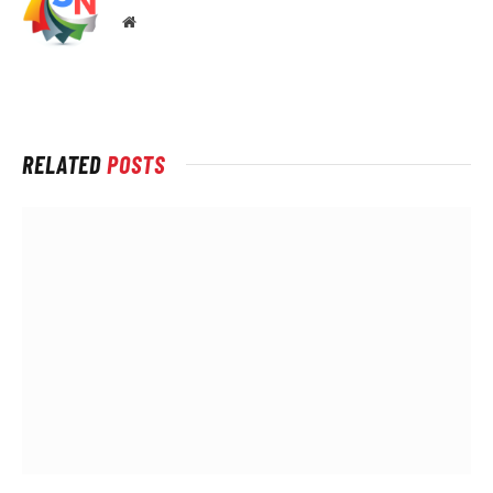
Local
na
rede
Internet
RELATED
POSTS