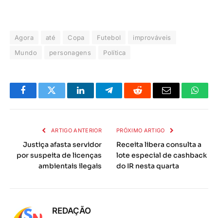
Agora
até
Copa
Futebol
improváveis
Mundo
personagens
Política
Facebook
Twitter
LinkedIn
Telegrama
Reddit
E-
Whats
mail
ARTIGO ANTERIOR
PRÓXIMO ARTIGO
Justiça afasta servidor
Receita libera consulta a
por suspeita de licenças
lote especial de cashback
ambientais ilegais
do IR nesta quarta
REDAÇÃO