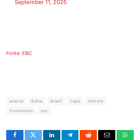
September 11, 2025
Fonte: EBC
avança
Bahia
Brasil
Copa
derrota
Fluminense
por
Facebook
Twitter
LinkedIn
Telegrama
Reddit
E-
Whats