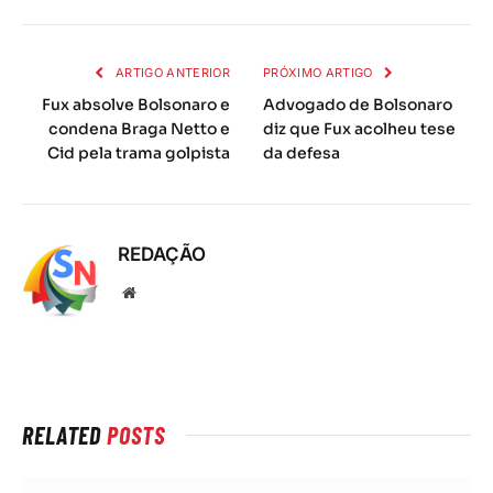
mail
ARTIGO ANTERIOR
PRÓXIMO ARTIGO
Fux absolve Bolsonaro e
Advogado de Bolsonaro
condena Braga Netto e
diz que Fux acolheu tese
Cid pela trama golpista
da defesa
REDAÇÃO
Local
na
rede
Internet
RELATED
POSTS