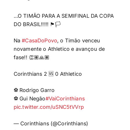
…O TIMÃO PARA A SEMIFINAL DA COPA
DO BRASIL!!!!! 🏴🏳️
Na
#CasaDoPovo
, o Timão venceu
novamente o Athletico e avançou de
fase!! 👏🏽🙏🏽
Corinthians 2 🆚 0 Athletico
⚽ Rodrigo Garro
⚽ Gui Negão
#VaiCorinthians
pic.twitter.com/uSNC5tVVrp
— Corinthians (@Corinthians)