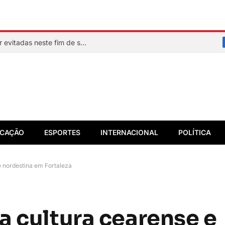
Veja quais praias de Salvador devem ser evitadas neste fim de semana
CAÇÃO
ESPORTES
INTERNACIONAL
POLÍTICA
e nordestina em Fortaleza
a cultura cearense e