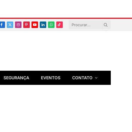
Facebook
X
Instagram
Pinterest
YouTube
LinkedIn
Whatsapp
TikTok
(Twitter)
SEGURANÇA
EVENTOS
CONTATO