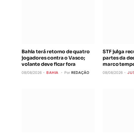
Bahia terá retorno de quatro
STF julga re
jogadores contra o Vasco;
partes da de
volante deve ficar fora
marco tempo
08/08/2026
BAHIA
Por
REDAÇÃO
08/08/2026
JU