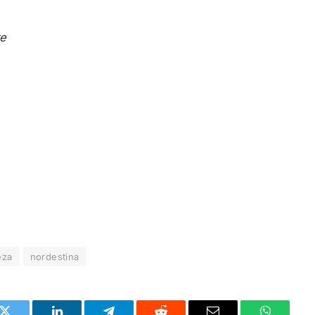
re
eza
nordestina