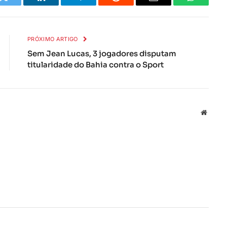
k
Twitter
LinkedIn
Telegrama
Reddit
E-
Whatsapp
mail
PRÓXIMO ARTIGO
Sem Jean Lucas, 3 jogadores disputam
titularidade do Bahia contra o Sport
Local
na
rede
Interne