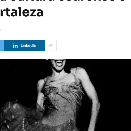
rtaleza
a
LinkedIn