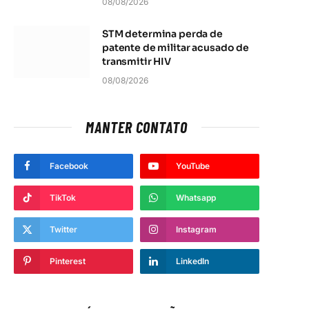
08/08/2026
STM determina perda de
patente de militar acusado de
transmitir HIV
08/08/2026
MANTER CONTATO
Facebook
YouTube
t
TikTok
Whatsapp
Twitter
Instagram
Pinterest
LinkedIn