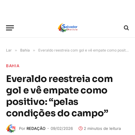
Lar
»
Bahia
»
Everaldo reestreia com gol e vê empate como positivo: “pelas condições do campo”
BAHIA
Everaldo reestreia com
gol e vê empate como
positivo: “pelas
condições do campo”
Por
REDAÇÃO
09/02/2026
2 minutos de leitura