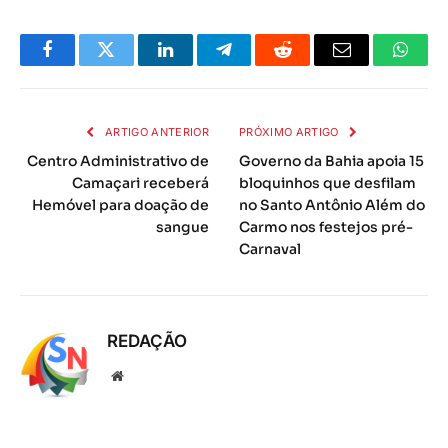
Facebook
Twitter
LinkedIn
Telegrama
Reddit
E-
Whats
mail
ARTIGO ANTERIOR
PRÓXIMO ARTIGO
Centro Administrativo de
Governo da Bahia apoia 15
Camaçari receberá
bloquinhos que desfilam
Hemóvel para doação de
no Santo Antônio Além do
sangue
Carmo nos festejos pré-
Carnaval
REDAÇÃO
Local
na
rede
Internet