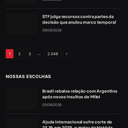
STF julga recursos contra partes da
decisão que anulou marco temporal
08/08/2026
Próximo
…
1
2
3
2.548
NOSSAS ESCOLHAS
Brasil rebaixa relação com Argentina
após novos insultos de Milei
05/08/2026
Ajuda internacional sofre corte de
23,1% em 2025, o maior da história