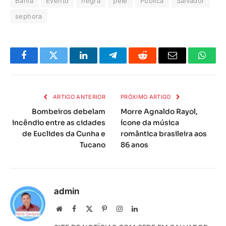
Bahia
Evento
negra
pele
Pública
Salvador
sephora
Facebook
Twitter
LinkedIn
Telegrama
Reddit
E-
Whats
mail
ARTIGO ANTERIOR
PRÓXIMO ARTIGO
Bombeiros debelam
Morre Agnaldo Rayol,
incêndio entre as cidades
ícone da música
de Euclides da Cunha e
romântica brasileira aos
Tucano
86 anos
admin
Local
Facebook
X
Pinterest
Instagram
LinkedIn
na
(Twitter)