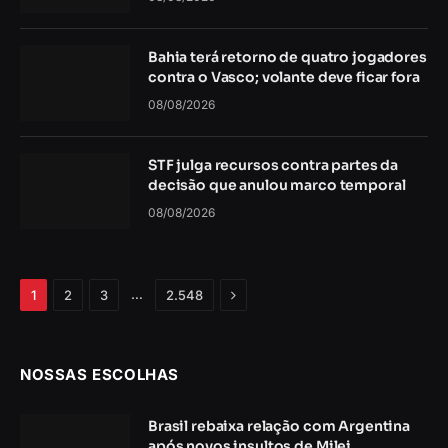
Bahia terá retorno de quatro jogadores
contra o Vasco; volante deve ficar fora
08/08/2026
STF julga recursos contra partes da
decisão que anulou marco temporal
08/08/2026
Próximo
…
1
2
3
2.548
NOSSAS ESCOLHAS
Brasil rebaixa relação com Argentina
após novos insultos de Milei